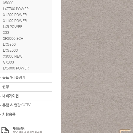
X5000
LX7700 POWER
X1200 POWER
X1100 POWER
LX5 POWER
X33
SF2000 3CH
LXQ300
LXQ2000
X3000 NEW
GX303
LX5000 POWER
골프거리측정기
썬팅
내비게이션
홈캠 & 현관 CCTV
차량용품