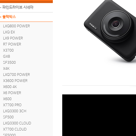
파인드라이브 시네마
블랙박스
LXQ800 POWER
LXQ EX
LX9 POWER
R7 POWER
X3700
GX8
SF3500
X4K
LXQ700 POWER
X3600 POWER
X600 4K
X6 POWER
X600
X7700 PRO
LXQ3300 3CH
SF500
LXQ3300 CLOUD
X7700 CLOUD
SF5000