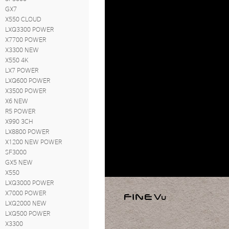
GX7
X550 CLOUD
LXQ3300 POWER
X7700 POWER
X3300 NEW
X550 4K
LX7 POWER
LXQ600 POWER
X3500 POWER
X6 NEW
R5 POWER
X990 3CH
LX8800 POWER
X1200 NEW POWER
SF3000
GX5 NEW
X550
LXQ3000 POWER
X7000 POWER
LXQ2000 NEW
LXQ500 POWER
X3300