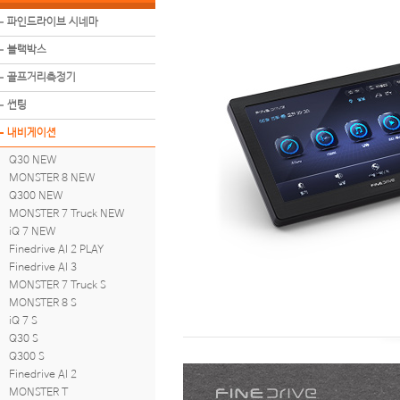
파인드라이브 시네마
블랙박스
골프거리측정기
썬팅
내비게이션
Q30 NEW
MONSTER 8 NEW
Q300 NEW
MONSTER 7 Truck NEW
iQ 7 NEW
Finedrive AI 2 PLAY
Finedrive AI 3
MONSTER 7 Truck S
MONSTER 8 S
iQ 7 S
Q30 S
Q300 S
Finedrive AI 2
MONSTER T