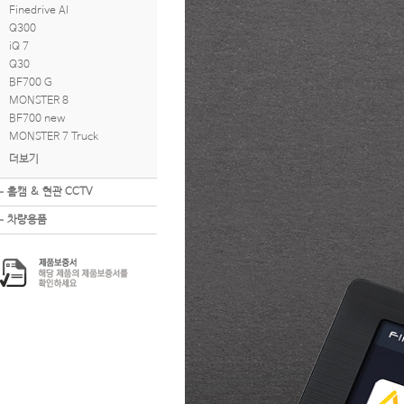
Finedrive AI
Q300
iQ 7
Q30
BF700 G
MONSTER 8
BF700 new
MONSTER 7 Truck
더보기
홈캠 & 현관 CCTV
차량용품