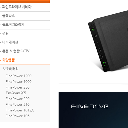
파인드라이브 시네마
블랙박스
골프거리측정기
썬팅
내비게이션
홈캠 & 현관 CCTV
차량용품
보조배터리
FinePower 1200
FinePower 1000
FinePower 250
FinePower 205
FinePower 220
FinePower 210
FinePower 1012A
FinePower 106