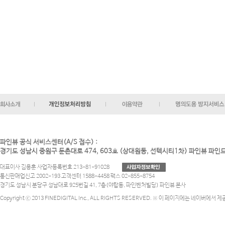
파인뷰 공식 서비스센터(A/S 접수) :
경기도 성남시 중원구 둔촌대로 474, 603호 (상대원동, 선텍시티1차) 파인뷰 파
대표이사 김용훈 사업자등록번호 213-81-91028
통신판매업신고 2002-193 고객센터 1588-4458 팩스 02-855-8754
경기도 성남시 분당구 성남대로 925번길 41, 7층(야탑동, 파인벤처빌딩) 파인뷰 본사
Copyright ⓒ 2013 FINEDIGITAL Inc., ALL RIGHTS RESERVED. ※ 이 페이지에는 네이