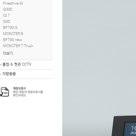
Finedrive AI
Q300
iQ 7
Q30
BF700 G
MONSTER 8
BF700 new
MONSTER 7 Truck
더보기
홈캠 & 현관 CCTV
차량용품