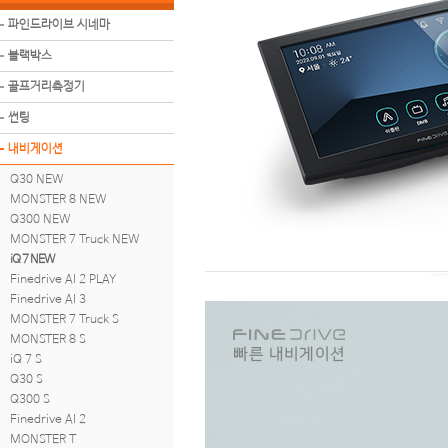
파인드라이브 시네마
블랙박스
골프거리측정기
썬팅
내비게이션
Q30 NEW
MONSTER 8 NEW
Q300 NEW
MONSTER 7 Truck NEW
iQ 7 NEW
Finedrive AI 2 PLAY
Finedrive AI 3
MONSTER 7 Truck S
MONSTER 8 S
iQ 7 S
Q30 S
Q300 S
Finedrive AI 2
MONSTER T