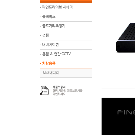
파인드라이브 시네마
블랙박스
골프거리측정기
썬팅
내비게이션
홈캠 & 현관 CCTV
차량용품
보조배터리