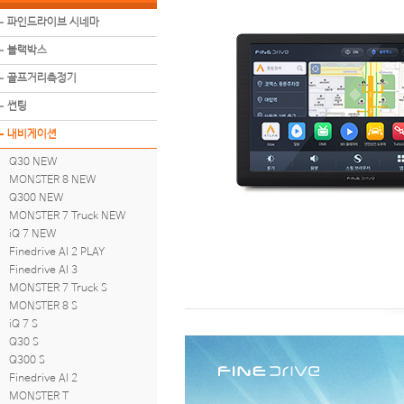
파인드라이브 시네마
블랙박스
골프거리측정기
썬팅
내비게이션
Q30 NEW
MONSTER 8 NEW
Q300 NEW
MONSTER 7 Truck NEW
iQ 7 NEW
Finedrive AI 2 PLAY
Finedrive AI 3
MONSTER 7 Truck S
MONSTER 8 S
iQ 7 S
Q30 S
Q300 S
Finedrive AI 2
MONSTER T