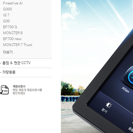
Finedrive AI
Q300
iQ 7
Q30
BF700 G
MONSTER 8
BF700 new
MONSTER 7 Truck
더보기
홈캠 & 현관 CCTV
차량용품