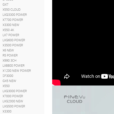
GX7
X550 CLOUD
LXQ3300 POWER
X7700 POWER
X3300 NEW
X550 4K
LX7 POWER
LXQ600 POWER
X3500 POWER
X6 NEW
R5 POWER
X990 3CH
LX8800 POWER
X1200 NEW POWER
SF3000
GX5 NEW
X550
LXQ3000 POWER
X7000 POWER
LXQ2000 NEW
LXQ500 POWER
X3300