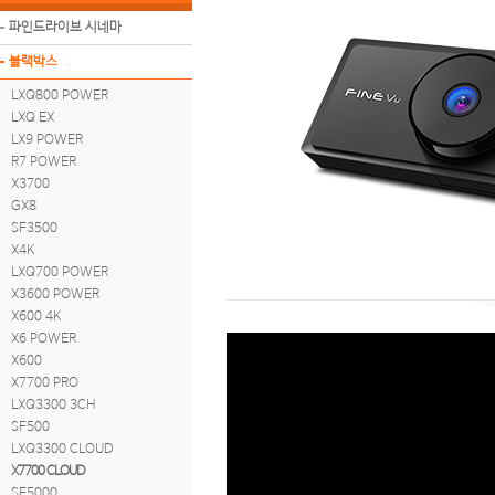
파인드라이브 시네마
블랙박스
LXQ800 POWER
LXQ EX
LX9 POWER
R7 POWER
X3700
GX8
SF3500
X4K
LXQ700 POWER
X3600 POWER
X600 4K
X6 POWER
X600
X7700 PRO
LXQ3300 3CH
SF500
LXQ3300 CLOUD
X7700 CLOUD
SF5000