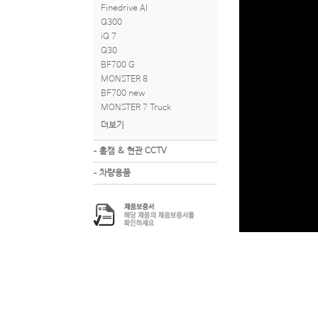
Finedrive AI
Q300
iQ 7
Q30
BF700 G
MONSTER 8
BF700 new
MONSTER 7 Truck
더보기
홈캠 & 현관 CCTV
차량용품