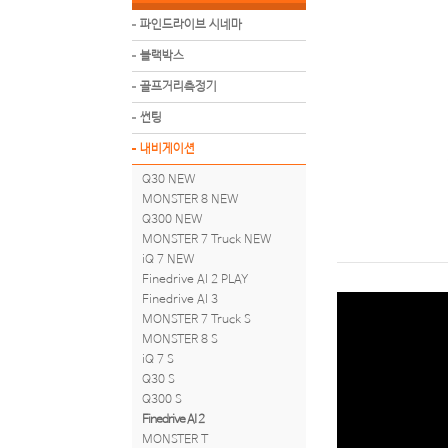
파인드라이브 시네마
블랙박스
골프거리측정기
썬팅
내비게이션
Q30 NEW
MONSTER 8 NEW
Q300 NEW
MONSTER 7 Truck NEW
iQ 7 NEW
Finedrive AI 2 PLAY
Finedrive AI 3
MONSTER 7 Truck S
MONSTER 8 S
iQ 7 S
Q30 S
Q300 S
Finedrive AI 2
MONSTER T