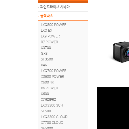
파인드라이브 시네마
블랙박스
LXQ800 POWER
LXQ EX
LX9 POWER
R7 POWER
X3700
GX8
SF3500
X4K
LXQ700 POWER
X3600 POWER
X600 4K
X6 POWER
X600
X7700 PRO
LXQ3300 3CH
SF500
LXQ3300 CLOUD
X7700 CLOUD
SF5000