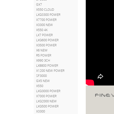
GX7
X550 CLOUD
LXQ3300 POWER
X7700 POWER
X3300 NEW
X550 4K
LX7 POWER
LXQ600 POWER
X3500 POWER
X6 NEW
R5 POWER
X990 3CH
LX8800 POWER
X1200 NEW POWER
SF3000
GX5 NEW
X550
LXQ3000 POWER
X7000 POWER
LXQ2000 NEW
LXQ500 POWER
X3300