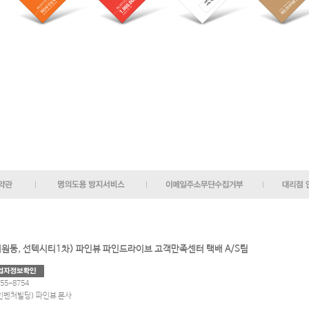
상대원동, 선텍시티1차) 파인뷰 파인드라이브 고객만족센터 택배 A/S팀
55-8754
파인벤처빌딩) 파인뷰 본사