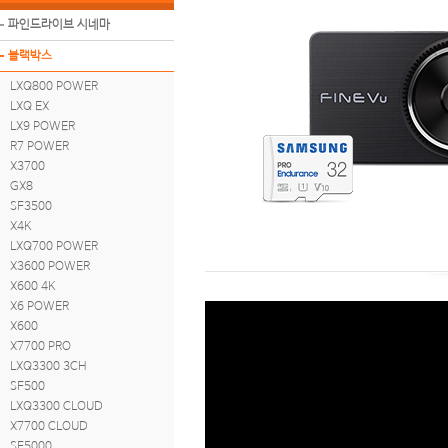
파인드라이브 시네마
블랙박스
LXQ800 POWER
LXQ EX
LX9 POWER
R7 POWER
X3700
GX8
SF3500
X4K
LXQ700 POWER
X3600 POWER
X600 4K
X6 POWER
X600
X7700 PRO
LXQ3300 3CH
SF500
LXQ3300 CLOUD
X7700 CLOUD
SF5000