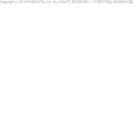
Copyright ⓒ 2013 FINEDIGITAL Inc., ALL RIGHTS RESERVED. ※ 이 페이지에는 네이