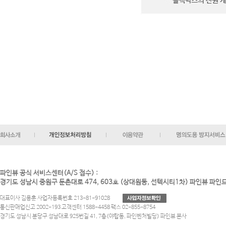
파인뷰 공식 서비스센터(A/S 접수) :
경기도 성남시 중원구 둔촌대로 474, 603호 (상대원동, 선텍시티1차) 파인뷰 파
대표이사 김용훈 사업자등록번호 213-81-91028
통신판매업신고 2002-193 고객센터 1588-4458 팩스 02-855-8754
경기도 성남시 분당구 성남대로 925번길 41, 7층(야탑동, 파인벤처빌딩) 파인뷰 본사