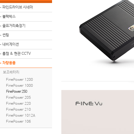
파인드라이브 시네마
블랙박스
골프거리측정기
썬팅
내비게이션
홈캠 & 현관 CCTV
차량용품
보조배터리
FinePower 1200
FinePower 1000
FinePower 250
FinePower 205
FinePower 220
FinePower 210
FinePower 1012A
FinePower 106