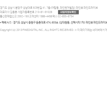
경기도 성남시 분당구 성남대로 925번길 41, 7층(야탑동, 파인벤처빌딩) 파인뷰 파인드라이브
대표이사 김용훈 사업자등록번호 213-81-91028
통신판매업신고 2002-193 고객센터 1588-4458 팩스 02-855-8754
* 택배 A/S : 경기도 성남시 중원구 둔촌대로 474, 603호 (상대원동, 선택시티1차) 파인뷰 파인드라
Copyright (c) 2013 FINEDIGITAL INC., ALL RIGHTS RESERVED. ※ 이 페이지에는 네