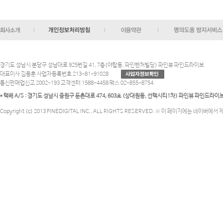
경기도 성남시 분당구 성남대로 925번길 41, 7층(야탑동, 파인벤처빌딩) 파인뷰 파인드라이브
대표이사 김용훈 사업자등록번호 213-81-91028
통신판매업신고 2002-193 고객센터 1588-4458 팩스 02-855-8754
* 택배 A/S : 경기도 성남시 중원구 둔촌대로 474, 603호 (상대원동, 선택시티1차) 파인뷰 파인드라
Copyright (c) 2013 FINEDIGITAL INC., ALL RIGHTS RESERVED. ※ 이 페이지에는 네