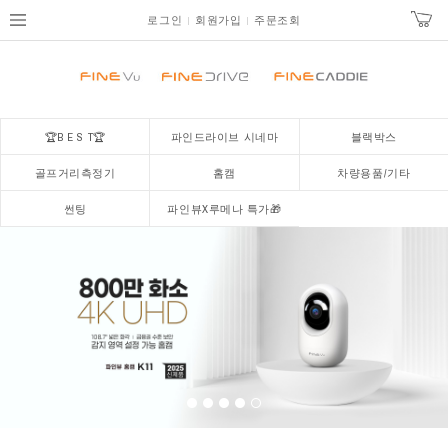
로그인
회원가입
주문조회
🏆B E S T🏆
파인드라이브 시네마
블랙박스
골프거리측정기
홈캠
차량용품/기타
썬팅
파인뷰X루메나 특가🎁