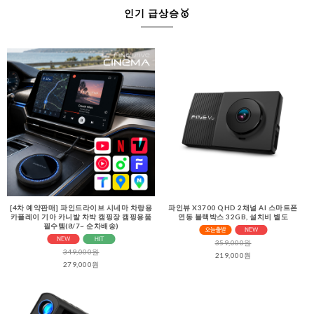
인기 급상승🥇
[4차 예약판매] 파인드라이브 시네마 차랑용
파인뷰 X3700 QHD 2채널 AI 스마트폰
카플레이 기아 카니발 차박 캠핑장 캠핑용품
연동 블랙박스 32GB, 설치비 별도
필수템(8/7~ 순차배송)
359,000원
349,000원
219,000원
279,000원